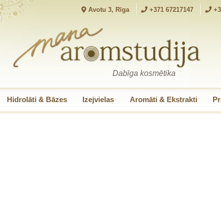
Avotu 3, Rīga
+371 67217147
+3
Dabīga kosmētika
Hidrolāti & Bāzes
Izejvielas
Aromāti & Ekstrakti
Pr