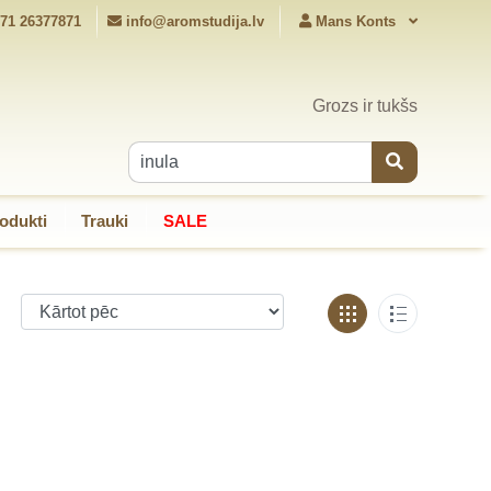
71 26377871
info@aromstudija.lv
Mans Konts
Grozs ir tukšs
odukti
Trauki
SALE