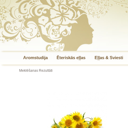
Aromstudija
Ēteriskās eļļas
Eļļas & Sviesti
Meklēšanas Rezultāti