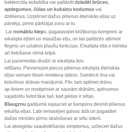
baktericīda iedarbība var palīdzēt
dziedēt brūces,
apdegumus, čūlas un kukaiņu kodumus
vai
dzēlienus. Uzpiliniet dažus pilienus ēteriskās eļļas uz
pārsēja, pirms pārklājat zonu ar to.
Lai
nomāktu klep
u, pagatavojiet krūškurvja kompresi ar
eikalipta eļļām un masāžas eļļu, un tas palīdzēs atbrīvot
flegmu un uzlabos plaušu funkcijas. Eikalipta eļļa ir lieliska
arī lietošanai slimā telpā.
Lai pazeminātu drudzi ar eikalipta ikru
ietīšanu. Pievienojiet piecus pilienus eikalipta ēteriskās
eļļas vienam litram remdena ūdens. Samērcē lina vai
kokvilnas drānas maisījumā. Pēc tam aptiniet drānu
ap ikriem un nostipriniet ar sausām drānām, aptinumus
vajadzētu lietot tikai tad, kad pēdas ir siltas.
Blaugznu
gadījumā sajauciet ar šampūnu desmit pilienus
eikalīta eļļas. Labi iemasējiet galvas ādā un pagaidiet
dažas minūtes pirms skalošanas ar siltu ūdeni.
Lai atvieglotu saaukstēšanās simptomus, uzlieciet dažus