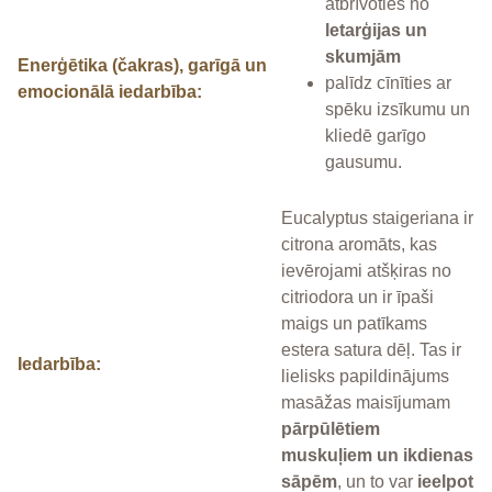
atbrīvoties no
letarģijas un
skumjām
Enerģētika (čakras), garīgā un
palīdz cīnīties ar
emocionālā iedarbība:
spēku izsīkumu un
kliedē garīgo
gausumu.
Eucalyptus staigeriana ir
citrona aromāts, kas
ievērojami atšķiras no
citriodora un ir īpaši
maigs un patīkams
estera satura dēļ. Tas ir
Iedarbība:
lielisks papildinājums
masāžas maisījumam
pārpūlētiem
muskuļiem un ikdienas
sāpēm
, un to var
ieelpot