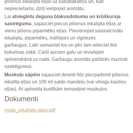
pilienus eikalipta eļļas uz kabatlakatiņa un, kad
nepieciešams, dziļi ieelpojiet aromātu.
Lai
atvieglotu deguna blakusdobumu un krūškurvja
sastrēgumu
, sajauciet piecus pilienus eikalipta eļļas ar
vienu pilienu piparmētru eļļas. Pievienojiet sasmalcinātu
eikaliptu, piparmētru, māllēpes un vīgriezes
garšaugus. Labi samaisiet tos un pēc tam ielieciet tīrā
kokvilnas zeķē. Cieši aizsien galu un ievietojiet
spilvendrānā uz nakti. Garšaugu aromāts palīdzēs mazināt
sastrēgumus.
Muskuļu sāpēm
sajauciet desmit līdz piecpadsmit pilienus
eikalīta eļļas un 100 ml saldo mandeļu (vai vīnogu kauliņu
eļļas). Ar apļveida kustībām iemasējiet muskuļos.
Dokumenti
msds_eikalipts-staig.pdf