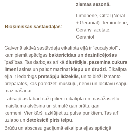
ziemas sezonā.
Limonene, Citral (Neral
+ Geranial), Terpinolene,
Bioķīmiskās sastāvdaļas:
Geranyl acetate,
Geraniol
Galvenā aktīvā sastāvdaļa eikalipta eļļā ir “eucalyptol” ,
kam piemīt spēcīgas
baktericīdas un dezinficējošas
īpašības. Tas darbojas arī kā
diurētiķis, pazemina cukura
līmeni
asinīs un palīdz mazināt
klepu un drudz
i. Eikalipta
eļļa ir iedarbīgs
pretsāpju līdzeklis
, un to bieži izmanto
preparātos, kas paredzēti muskuļu, nervu un locītavu sāpju
mazināšanai.
Labsajūtas labad daži pilieni eikalipta un masāžas eļļu
maisījuma atvēsina un stimulē gan prātu, gan
ķermeni. Vienkārši uzklājiet uz pulsa punktiem. Tas arī
uzlabo un
detoksicē pirts telpu
.
Brūču un abscesu gadījumā eikalipta eļļas spēcīgā