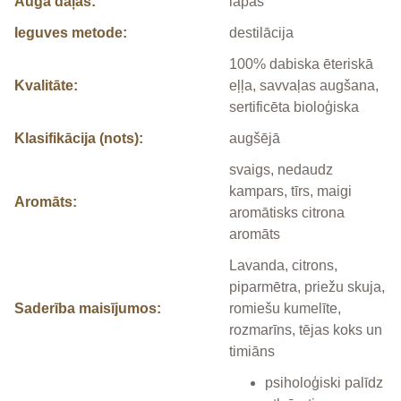
Auga daļas:
lapas
Ieguves metode:
destilācija
100% dabiska ēteriskā
Kvalitāte:
eļļa, savvaļas augšana,
sertificēta bioloģiska
Klasifikācija (nots):
augšējā
svaigs, nedaudz
kampars, tīrs, maigi
Aromāts:
aromātisks citrona
aromāts
Lavanda, citrons,
piparmētra, priežu skuja,
Saderība maisījumos:
romiešu kumelīte,
rozmarīns, tējas koks un
timiāns
psiholoģiski palīdz