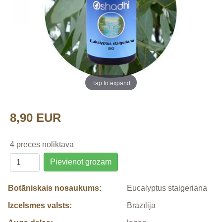
Tap to expand
8,90 EUR
4 preces noliktavā
Pievienot grozam
Botāniskais nosaukums:
Eucalyptus staigeriana
Izcelsmes valsts:
Brazīlija