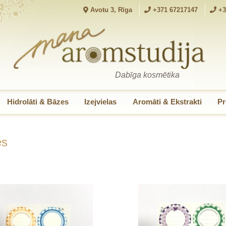
Avotu 3, Rīga
+371 67217147
+3
Dabīga kosmētika
Hidrolāti & Bāzes
Izejvielas
Aromāti & Ekstrakti
Pr
es