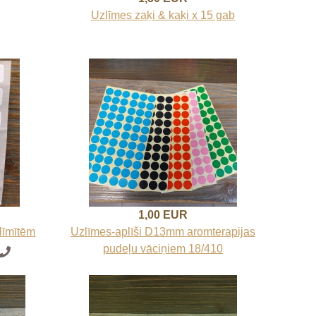
Uzlīmes zaķi & kaķi x 15 gab
1,00 EUR
līmītēm
Uzlīmes-aplīši D13mm aromterapijas
pudeļu vāciņiem 18/410