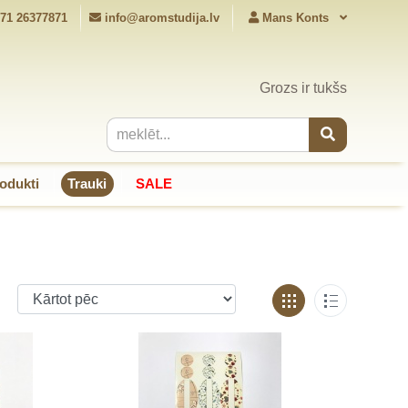
71 26377871
info@aromstudija.lv
Mans Konts
Grozs ir tukšs
odukti
Trauki
SALE