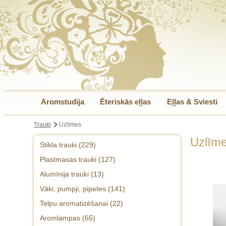
Aromstudija
Ēteriskās eļļas
Eļļas & Sviesti
Trauki
Uzlīmes
Uzlīm
Stikla trauki (229)
Plastmasas trauki (127)
Aromterapijas stikla pudeles (7)
Alumīnija trauki (13)
PET & plastmasas pudeles (17)
Aromterap. pudeles-komplekti (31)
Vāki, pumpji, pipetes (141)
Komplekti ar pudelēm (0)
Smaržu pudeles, mazie tilpumi, rullīši
(45)
Telpu aromatizēšanai (22)
Vāciņi 18mm pudelītēm (18)
PET & plastmasas trauki, burkas (23)
Aromlampas (65)
Stikla krēma trauki (31)
Vāciņi 20mm pudelēm 20/410 (22)
Mazie tilpumi, kosmētikai (26)