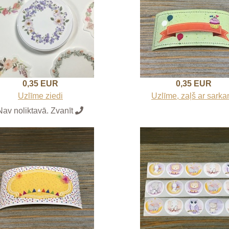
0,35 EUR
0,35 EUR
Uzlīme ziedi
Uzlīme, zaļš ar sarka
Nav noliktavā. Zvanīt