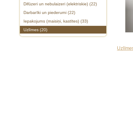
Difūzeri un nebulaizeri (elektriskie) (22)
Vāciņi 24mm pudelēm 24/410 (20)
Darbarīki un piederumi (22)
Vāciņi 28mm pudelēm un lielākiem
Iepakojums (maisiņi, kastītes) (33)
traukiem (8)
Uzlīmes (20)
Uzlīmes