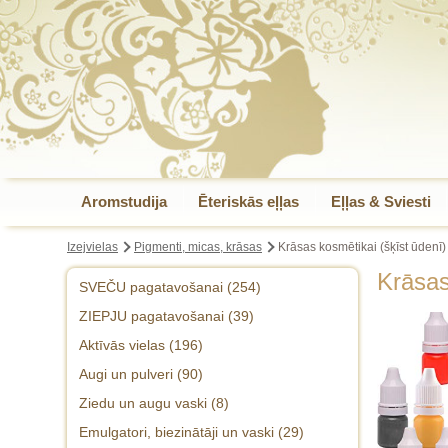
Aromstudija
Ēteriskās eļļas
Eļļas & Sviesti
Izejvielas
Pigmenti, micas, krāsas
Krāsas kosmētikai (šķīst ūdenī)
Krāsas
SVEČU pagatavošanai (254)
ZIEPJU pagatavošanai (39)
Vaski (2)
Aktīvās vielas (196)
Aksesuāri ziepēm (krāsas, formas,
Zili / zaļie toņi svecēm (26)
piedevas) (36)
Augi un pulveri (90)
Konservanti (2)
Sarkanīgi / violetie toņi (16)
Ziedu un augu vaski (8)
Kaltēti augi (11)
Fluīdi (8)
Dzelteni / oranžie toņi (7)
Emulgatori, biezinātāji un vaski (29)
Pulveri (28)
Proteīni (1)
brūnie / pelēkie / tumšie toņi (9)