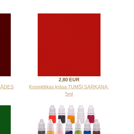
2,80 EUR
OLĀDES
Kosmētikas krāsa TUMŠI SARKANA,
5ml