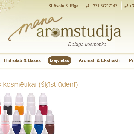
Avotu 3, Rīga
+371 67217147
+3
Dabīga kosmētika
Hidrolāti & Bāzes
Izejvielas
Aromāti & Ekstrakti
Pr
 kosmētikai (šķīst ūdenī)