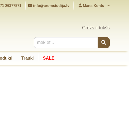
71 26377871
info@aromstudija.lv
Mans Konts
Grozs ir tukšs
odukti
Trauki
SALE