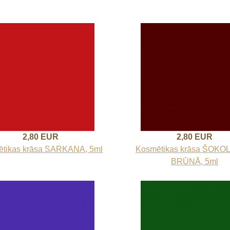
2,80 EUR
2,80 EUR
tikas krāsa SARKANA, 5ml
Kosmētikas krāsa ŠOK
BRŪNĀ, 5ml