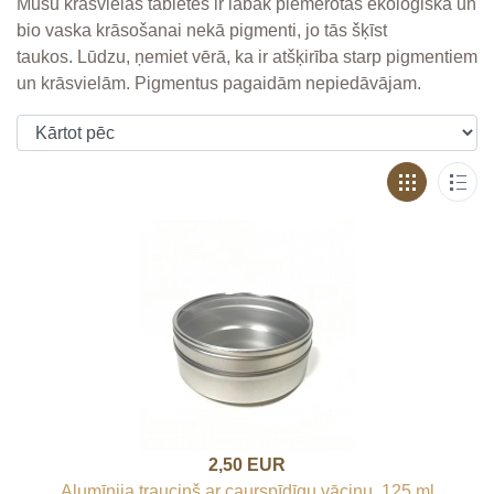
Mūsu krāsvielas tabletēs ir labāk piemērotas ekoloģiskā un
bio vaska krāsošanai nekā pigmenti, jo tās šķīst
taukos. Lūdzu, ņemiet vērā, ka ir atšķirība starp pigmentiem
un krāsvielām. Pigmentus pagaidām nepiedāvājam.
2,50 EUR
Alumīnija trauciņš ar caurspīdīgu vāciņu, 125 ml