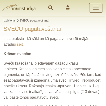
Izejvielas
SVEČU pagatavošanai
SVEČU pagatavošanai
Īsu aprakstu - kā sākt un kā pagatavot svecīti mājās-
atradīs
i šeit.
Krāsas svecēm.
Sveču krāsošanai piedāvājam dažādu krāsu
tabletes. Krāsas tabletes sastāv no cieta koncentrēta
pigmenta, un tāpēc tās ir viegli izmērīt devās. Pēc tam, kad
esat pagatavojuši izmēģinājuma sveci, ir viegli reproducēt
noteiktu krāsu. Ražotājs iesaka -aptuveni 1 tableti uz 1kg
vaska, bet viss ir atkarīgs - vai vēlaties spilgtu (2-3 devas)
vai pasteļtoņos pagatavotu sveci.