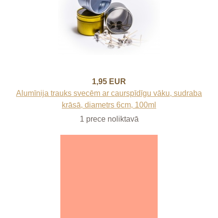
1,95 EUR
Alumīnija trauks svecēm ar caurspīdīgu vāku, sudraba
krāsā, diametrs 6cm, 100ml
1 prece noliktavā