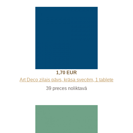
1,70 EUR
Art Deco zilais pāvs, krāsa svecēm, 1 tablete
39 preces noliktavā