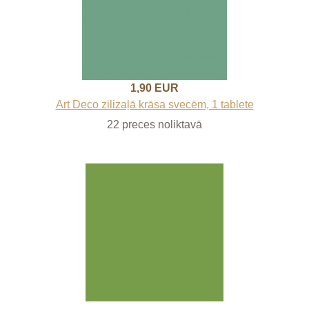
1,90 EUR
Art Deco zilizaļā krāsa svecēm, 1 tablete
22 preces noliktavā