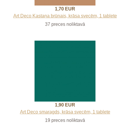
1,70 EUR
Art Deco Kastaņa brūnais, krāsa svecēm, 1 tablete
37 preces noliktavā
1,90 EUR
Art Deco smaragds, krāsa svecēm, 1 tablete
19 preces noliktavā