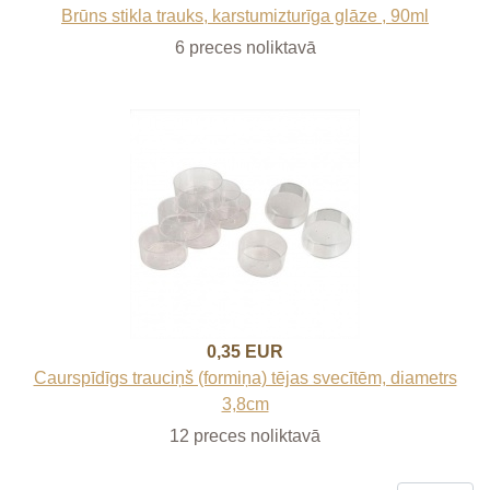
Brūns stikla trauks, karstumizturīga glāze , 90ml
6 preces noliktavā
0,35 EUR
Caurspīdīgs trauciņš (formiņa) tējas svecītēm, diametrs
3,8cm
12 preces noliktavā