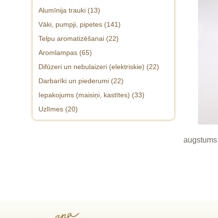
Alumīnija trauki (13)
Vāki, pumpji, pipetes (141)
Telpu aromatizēšanai (22)
Vāciņi 18mm pudelītēm (18)
Aromlampas (65)
Vāciņi 20mm pudelēm 20/410 (22)
Difūzeri un nebulaizeri (elektriskie) (22)
Vāciņi 24mm pudelēm 24/410 (20)
Darbarīki un piederumi (22)
Vāciņi 28mm pudelēm un lielākiem
Iepakojums (maisiņi, kastītes) (33)
traukiem (8)
Uzlīmes (20)
augstums