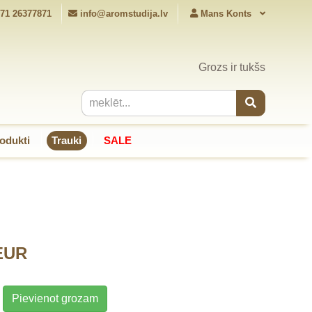
71 26377871
info@aromstudija.lv
Mans Konts
Grozs ir tukšs
odukti
Trauki
SALE
 EUR
Pievienot grozam