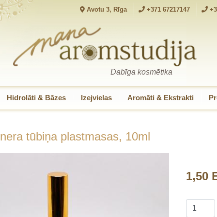
Avotu 3, Rīga
+371 67217147
+3
Dabīga kosmētika
Hidrolāti & Bāzes
Izejvielas
Aromāti & Ekstrakti
Pr
inera tūbiņa plastmasas, 10ml
1,50