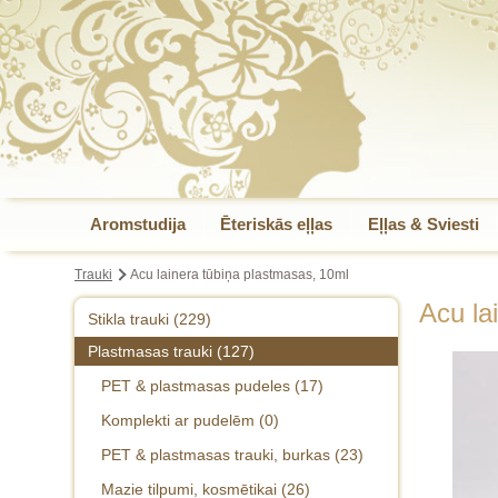
Aromstudija
Ēteriskās eļļas
Eļļas & Sviesti
Trauki
Acu lainera tūbiņa plastmasas, 10ml
Acu la
Stikla trauki (229)
Plastmasas trauki (127)
Aromterapijas stikla pudeles (7)
PET & plastmasas pudeles (17)
Aromterap. pudeles-komplekti (31)
Komplekti ar pudelēm (0)
Smaržu pudeles, mazie tilpumi, rullīši
(45)
PET & plastmasas trauki, burkas (23)
Stikla krēma trauki (31)
Mazie tilpumi, kosmētikai (26)