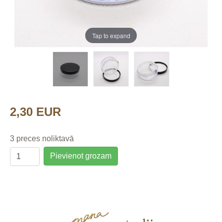
Tap to expand
2,30 EUR
3 preces noliktavā
Pievienot grozam