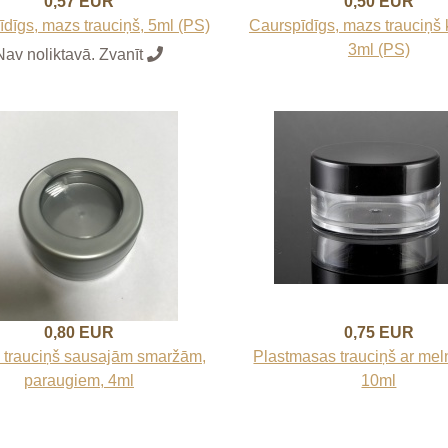
0,57 EUR
0,50 EUR
dīgs, mazs trauciņš, 5ml (PS)
Caurspīdīgs, mazs trauciņš 
3ml (PS)
Nav noliktavā. Zvanīt
0,80 EUR
0,75 EUR
 trauciņš sausajām smaržām,
Plastmasas trauciņš ar mel
paraugiem, 4ml
10ml