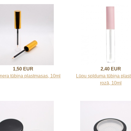
1,50 EUR
2,40 EUR
inera tūbiņa plastmasas, 10ml
Lūpu spīduma tūbiņa plas
rozā, 10ml