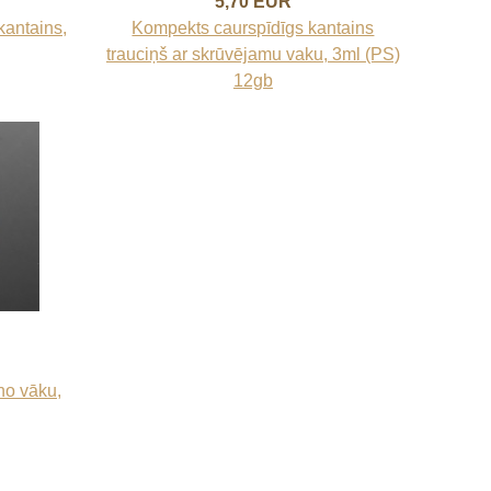
5,70 EUR
kantains,
Kompekts caurspīdīgs kantains
trauciņš ar skrūvējamu vaku, 3ml (PS)
12gb
no vāku,