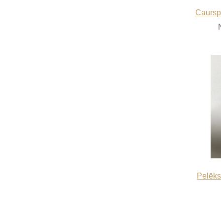
Caurspī
Pelēks