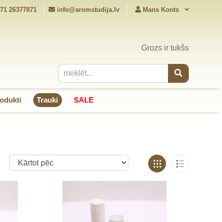
71 26377871
info@aromstudija.lv
Mans Konts
Grozs ir tukšs
odukti
Trauki
SALE