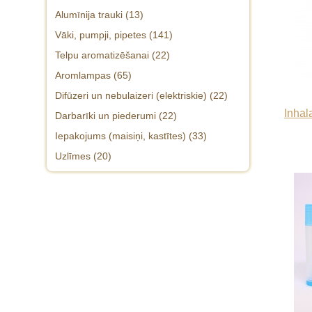
Alumīnija trauki (13)
Vāki, pumpji, pipetes (141)
Telpu aromatizēšanai (22)
Vāciņi 18mm pudelītēm (18)
Aromlampas (65)
Vāciņi 20mm pudelēm 20/410 (22)
Difūzeri un nebulaizeri (elektriskie) (22)
Vāciņi 24mm pudelēm 24/410 (20)
Inhal
Darbarīki un piederumi (22)
Vāciņi 28mm pudelēm un lielākiem
Iepakojums (maisiņi, kastītes) (33)
traukiem (8)
Uzlīmes (20)