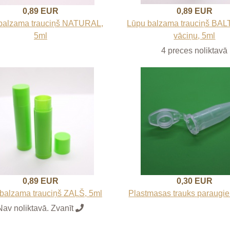
0,89 EUR
0,89 EUR
balzama trauciņš NATURAL,
Lūpu balzama trauciņš BALT
5ml
vāciņu, 5ml
4 preces noliktavā
0,89 EUR
0,30 EUR
balzama trauciņš ZAĻŠ, 5ml
Plastmasas trauks paraugie
Nav noliktavā. Zvanīt