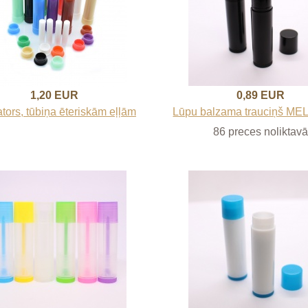
1,20 EUR
0,89 EUR
ators, tūbiņa ēteriskām eļļām
Lūpu balzama trauciņš ME
86 preces noliktavā