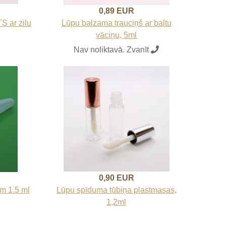
0,89 EUR
S ar zilu
Lūpu balzama trauciņš ar baltu
vāciņu, 5ml
Nav noliktavā. Zvanīt
0,90 EUR
m 1.5 ml
Lūpu spīduma tūbiņa plastmasas,
1,2ml