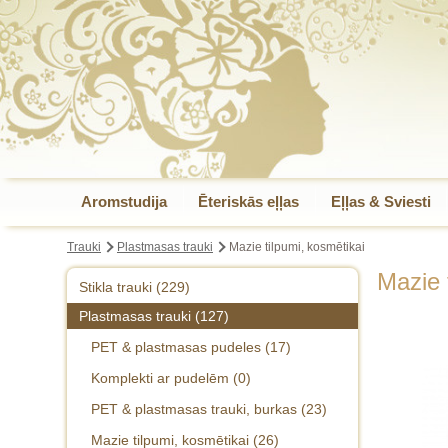
Aromstudija
Ēteriskās eļļas
Eļļas & Sviesti
Trauki
Plastmasas trauki
Mazie tilpumi, kosmētikai
Mazie 
Stikla trauki (229)
Plastmasas trauki (127)
Aromterapijas stikla pudeles (7)
PET & plastmasas pudeles (17)
Aromterap. pudeles-komplekti (31)
Komplekti ar pudelēm (0)
Smaržu pudeles, mazie tilpumi, rullīši
(45)
PET & plastmasas trauki, burkas (23)
Stikla krēma trauki (31)
Mazie tilpumi, kosmētikai (26)